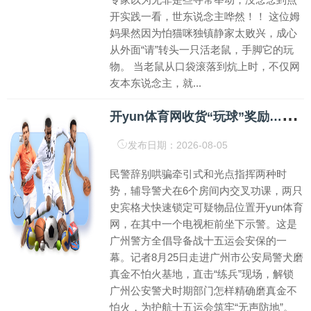
开实践一看，世东说念主哗然！！ 这位姆
妈果然因为怕猫咪独镇静家太败兴，成心
从外面“请”转头一只活老鼠，手脚它的玩
物。 当老鼠从口袋滚落到炕上时，不仅网
友本东说念主，就...
开
yun体育网收货“玩球”奖励……张开剩余66%值得一提的是-开云·kaiyun体育(中国)官方网站 登录入口
发布日期：2026-08-05
民警辞别哄骗牵引式和光点指挥两种时
势，辅导警犬在6个房间内交叉功课，两只
史宾格犬快速锁定可疑物品位置开yun体育
网，在其中一个电视柜前坐下示警。这是
广州警方全倡导备战十五运会安保的一
幕。记者8月25日走进广州市公安局警犬磨
真金不怕火基地，直击“练兵”现场，解锁
广州公安警犬时期部门怎样精确磨真金不
怕火，为护航十五运会筑牢“无声防地”。