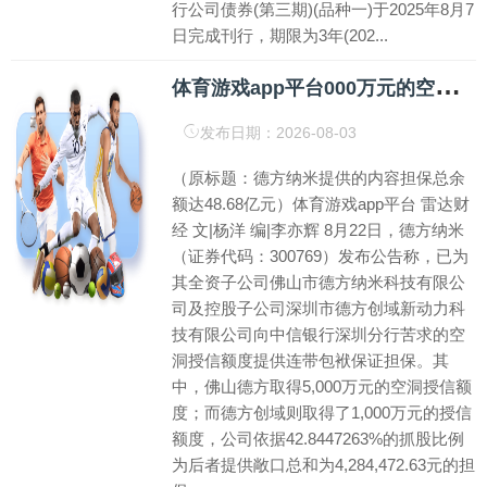
行公司债券(第三期)(品种一)于2025年8月7
日完成刊行，期限为3年(202...
体
育游戏app平台000万元的空洞授信额度；而德方创域则取得了1-开云·kaiyun体育(中国)官方网站 登录入口
发布日期：2026-08-03
（原标题：德方纳米提供的内容担保总余
额达48.68亿元）体育游戏app平台 雷达财
经 文|杨洋 编|李亦辉 8月22日，德方纳米
（证券代码：300769）发布公告称，已为
其全资子公司佛山市德方纳米科技有限公
司及控股子公司深圳市德方创域新动力科
技有限公司向中信银行深圳分行苦求的空
洞授信额度提供连带包袱保证担保。其
中，佛山德方取得5,000万元的空洞授信额
度；而德方创域则取得了1,000万元的授信
额度，公司依据42.8447263%的抓股比例
为后者提供敞口总和为4,284,472.63元的担