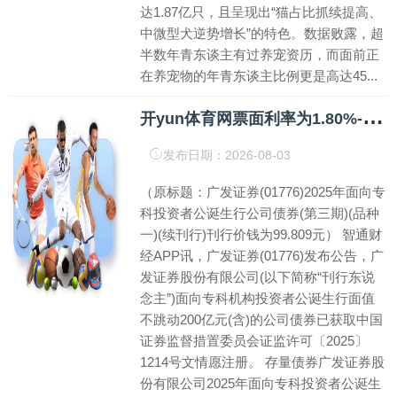
达1.87亿只，且呈现出“猫占比抓续提高、
中微型犬逆势增长”的特色。数据败露，超
半数年青东谈主有过养宠资历，而面前正
在养宠物的年青东谈主比例更是高达45...
开
yun体育网票面利率为1.80%-开云·kaiyun体育(中国)官方网站 登录入口
发布日期：2026-08-03
（原标题：广发证券(01776)2025年面向专
科投资者公诞生行公司债券(第三期)(品种
一)(续刊行)刊行价钱为99.809元） 智通财
经APP讯，广发证券(01776)发布公告，广
发证券股份有限公司(以下简称“刊行东说
念主”)面向专科机构投资者公诞生行面值
不跳动200亿元(含)的公司债券已获取中国
证券监督措置委员会证监许可〔2025〕
1214号文情愿注册。 存量债券广发证券股
份有限公司2025年面向专科投资者公诞生