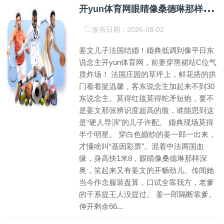
开
yun体育网眼睛像桑德琳那样深奥-开云·kaiyun体育(中国)官方网站 登录入口
发布日期：2026-08-02
姜文儿子法国结婚！婚典低调到像平日东
说念主开yun体育网，前妻穿黑裙站C位气
质炸场！ 法国庄园的草坪上，鲜花搭的拱
门看着挺温馨，客东说念主加起来不到30
东说念主。莫得红毯莫得蛇矛短炮，要不
是姜文那张辨识度超高的脸，谁能思到这
是“硬人导演”的儿子许配。 婚典现场莫得
半个明星。 穿白色婚纱的姜一郎一出来，
才懂啥叫“基因彩票”。混着中法两国血
缘，身高快1米8，眼睛像桑德琳那样深
奥，笑起来又有姜文的开畅劲儿。传闻她
当今作念服装盘算，口试全靠我方，老爹
的干系提王人没提过。 姜一郎隔断靠爹。
伸开剩余66...