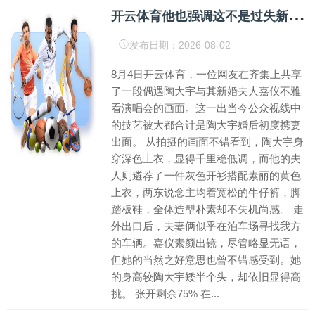
开
云体育他也强调这不是过失新闻-开云·kaiyun体育(中国)官方网站 登录入口
发布日期：2026-08-02
8月4日开云体育，一位网友在齐集上共享
了一段偶遇陶大宇与其新婚夫人嘉仪不雅
看演唱会的画面。这一出当今公众视线中
的技艺被大都合计是陶大宇婚后初度携妻
出面。 从拍摄的画面不错看到，陶大宇身
穿深色上衣，显得千里稳低调，而他的夫
人则遴荐了一件灰色开衫搭配素丽的黄色
上衣，两东说念主均着宽松的牛仔裤，脚
踏板鞋，全体造型朴素却不失机尚感。 走
外出口后，夫妻俩似乎在泊车场寻找我方
的车辆。嘉仪素颜出镜，尽管略显无语，
但她的当然之好意思也曾不错感受到。她
的身高较陶大宇矮半个头，却依旧显得高
挑。 张开剩余75% 在...